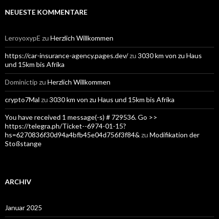
NEUESTE KOMMENTARE
LeroyoxypE
zu
Herzlich Willkommen
https://car-insurance-agency.pages.dev/
zu
3030 km von zu Haus
und 15km bis Afrika
Dominictip
zu
Herzlich Willkommen
crypto7Mal
zu
3030 km von zu Haus und 15km bis Afrika
You have received 1 message(-s) # 729536. Go >>
https://telegra.ph/Ticket--6974-01-15?
hs=6270836f30d94a4bfb45e04d756f3f84&
zu
Modifikation der
Stoßstange
ARCHIV
Januar 2025