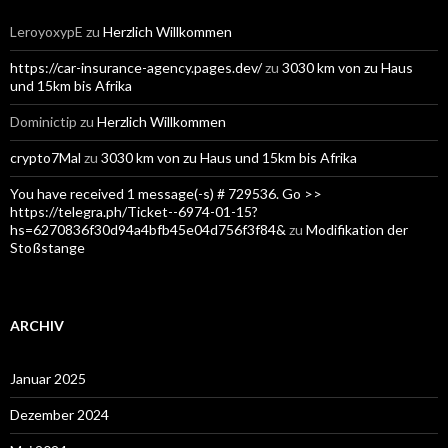
LeroyoxypE
zu
Herzlich Willkommen
https://car-insurance-agency.pages.dev/
zu
3030 km von zu Haus
und 15km bis Afrika
Dominictip
zu
Herzlich Willkommen
crypto7Mal
zu
3030 km von zu Haus und 15km bis Afrika
You have received 1 message(-s) # 729536. Go >>
https://telegra.ph/Ticket--6974-01-15?
hs=6270836f30d94a4bfb45e04d756f3f84&
zu
Modifikation der
Stoßstange
ARCHIV
Januar 2025
Dezember 2024