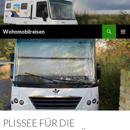
Suchen
Wohnmobilreisen
SPRINGE
PRIMÄR
ZUM
MENÜ
INHALT
PLISSEE FÜR DIE