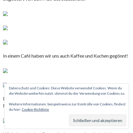
In einem Café haben wir uns auch Kaffee und Kuchen gegönnt!
Datenschutz und Cookies: Diese Website verwendet Cookies. Wenn du
die Website weiterhin nutzt, stimmst du der Verwendung von Cookies zu.
Durch den längeren Aufenthalt in Spanien brauche ich
Weitere Informationen, beispielsweise zur Kontrolle von Cookies, findest
Nachschub von meinen Augentropfen gegen den grünen Star.
du hier:
Cookie-Richtlinie