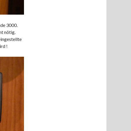
lde 3000.
t nötig.
eingestellte
rd !