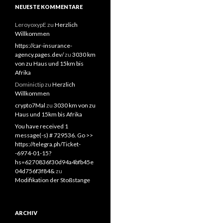
NEUESTE KOMMENTARE
LeroyoxypE
zu
Herzlich
Willkommen
https://car-insurance-
agency.pages.dev/
zu
3030 km
von zu Haus und 15km bis
Afrika
Dominictip
zu
Herzlich
Willkommen
crypto7Mal
zu
3030 km von zu
Haus und 15km bis Afrika
You have received 1
message(-s) # 729536. Go >>
https://telegra.ph/Ticket-
-6974-01-15?
hs=6270836f30d94a4bfb45e
04d756f3f84&
zu
Modifikation der Stoßstange
ARCHIV