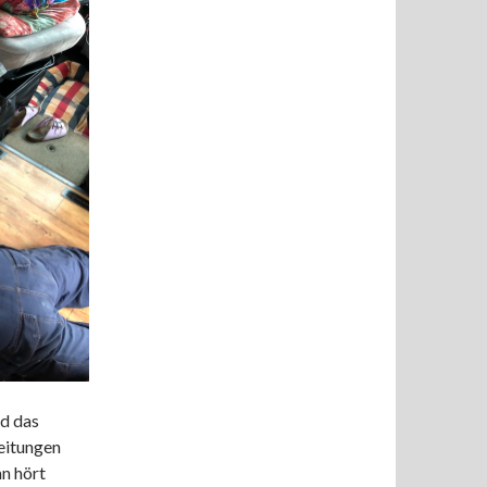
d das
Leitungen
an hört