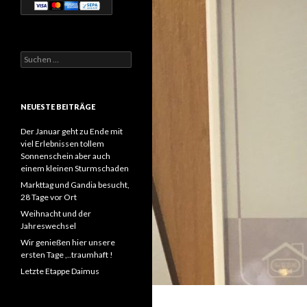
Suchen
nach:
NEUESTE BEITRÄGE
Der Januar geht zu Ende mit
viel Erlebnissen tollem
Sonnenschein aber auch
einem kleinen Sturmschaden
Markttag und Gandia besucht,
28 Tage vor Ort
Weihnacht und der
Jahreswechsel
Wir genießen hier unsere
ersten Tage ,..traumhaft !
Letzte Etappe Daimus