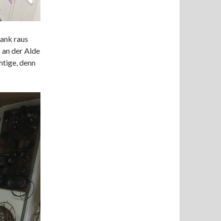
ank raus
 an der Alde
htige, denn