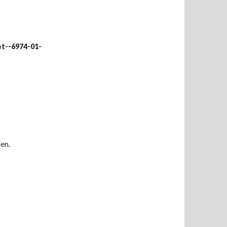
et--6974-01-
en.