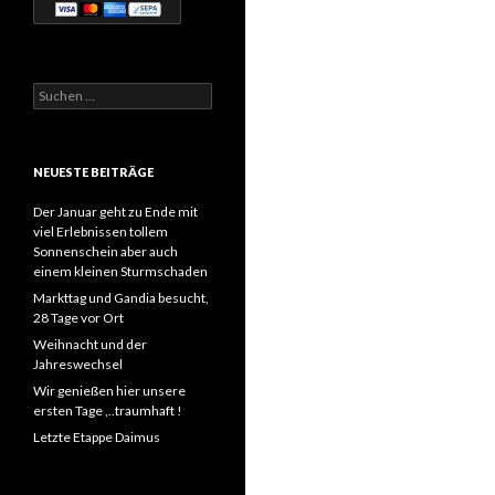
Suchen
nach:
NEUESTE BEITRÄGE
Der Januar geht zu Ende mit
viel Erlebnissen tollem
Sonnenschein aber auch
einem kleinen Sturmschaden
Markttag und Gandia besucht,
28 Tage vor Ort
Weihnacht und der
Jahreswechsel
Wir genießen hier unsere
ersten Tage ,..traumhaft !
Letzte Etappe Daimus