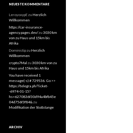
NEUESTE KOMMENTARE
LeroyoxypE
zu
Herzlich
Willkommen
https://car-insurance-
agency.pages.dev/
zu
3030 km
von zu Haus und 15km bis
Afrika
Dominictip
zu
Herzlich
Willkommen
crypto7Mal
zu
3030 km von zu
Haus und 15km bis Afrika
You have received 1
message(-s) # 729536. Go >>
https://telegra.ph/Ticket-
-6974-01-15?
hs=6270836f30d94a4bfb45e
04d756f3f84&
zu
Modifikation der Stoßstange
ARCHIV