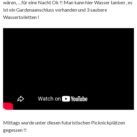
wären, …für eine Nacht Ok !! Man kann hier Wasser tanken , es
ist ein Gardenaanschluss vorhanden und 3 saubere
Wassertoiletten !
Mittags wurde unter diesen futuristischen Picknickplätzen
gegessen !!