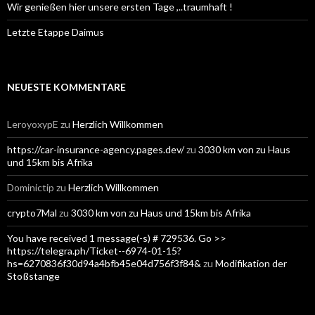
Wir genießen hier unsere ersten Tage ,..traumhaft !
Letzte Etappe Daimus
NEUESTE KOMMENTARE
LeroyoxypE
zu
Herzlich Willkommen
https://car-insurance-agency.pages.dev/
zu
3030 km von zu Haus
und 15km bis Afrika
Dominictip
zu
Herzlich Willkommen
crypto7Mal
zu
3030 km von zu Haus und 15km bis Afrika
You have received 1 message(-s) # 729536. Go >>
https://telegra.ph/Ticket--6974-01-15?
hs=6270836f30d94a4bfb45e04d756f3f84&
zu
Modifikation der
Stoßstange