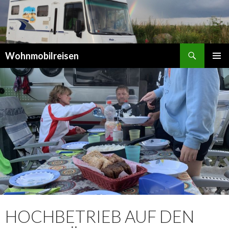
Suchen
Wohnmobilreisen
SPRINGE
PRIMÄR
ZUM
MENÜ
INHALT
HOCHBETRIEB AUF DEN