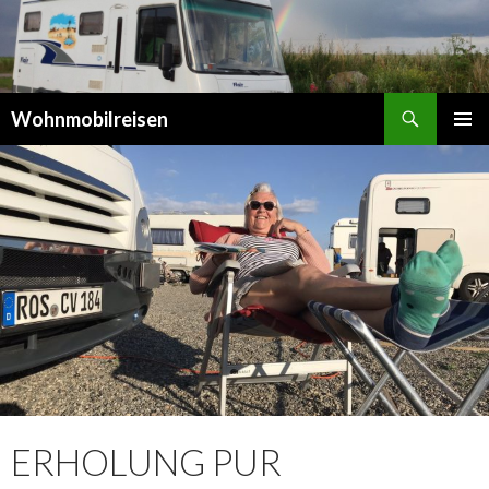
Suchen
Wohnmobilreisen
SPRINGE
PRIMÄR
ZUM
MENÜ
INHALT
ERHOLUNG PUR