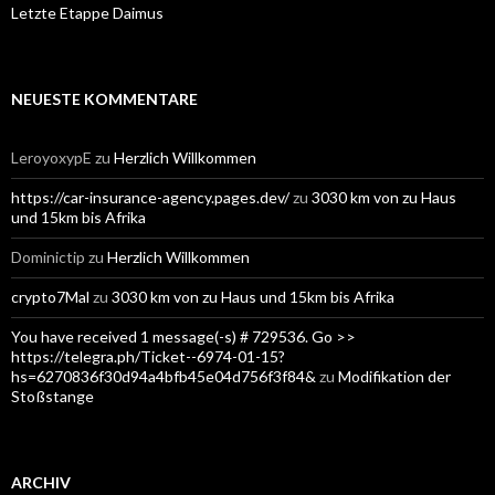
Letzte Etappe Daimus
NEUESTE KOMMENTARE
LeroyoxypE
zu
Herzlich Willkommen
https://car-insurance-agency.pages.dev/
zu
3030 km von zu Haus
und 15km bis Afrika
Dominictip
zu
Herzlich Willkommen
crypto7Mal
zu
3030 km von zu Haus und 15km bis Afrika
You have received 1 message(-s) # 729536. Go >>
https://telegra.ph/Ticket--6974-01-15?
hs=6270836f30d94a4bfb45e04d756f3f84&
zu
Modifikation der
Stoßstange
ARCHIV