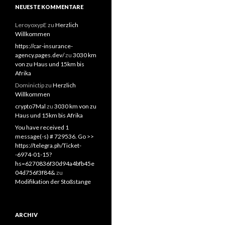
NEUESTE KOMMENTARE
LeroyoxypE
zu
Herzlich
Willkommen
https://car-insurance-
agency.pages.dev/
zu
3030 km
von zu Haus und 15km bis
Afrika
Dominictip
zu
Herzlich
Willkommen
crypto7Mal
zu
3030 km von zu
Haus und 15km bis Afrika
You have received 1
message(-s) # 729536. Go >>
https://telegra.ph/Ticket-
-6974-01-15?
hs=6270836f30d94a4bfb45e
04d756f3f84&
zu
Modifikation der Stoßstange
ARCHIV