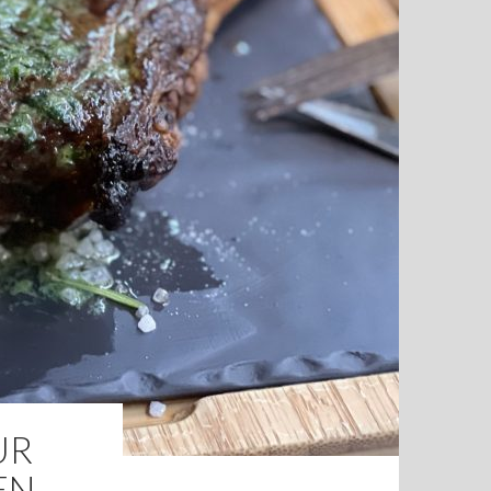
UR
EN