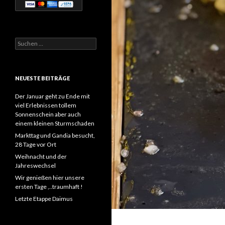
Suchen
nach:
NEUESTE BEITRÄGE
Der Januar geht zu Ende mit
viel Erlebnissen tollem
Sonnenschein aber auch
einem kleinen Sturmschaden
Markttag und Gandia besucht,
28 Tage vor Ort
Weihnacht und der
Jahreswechsel
Wir genießen hier unsere
ersten Tage ,..traumhaft !
Letzte Etappe Daimus