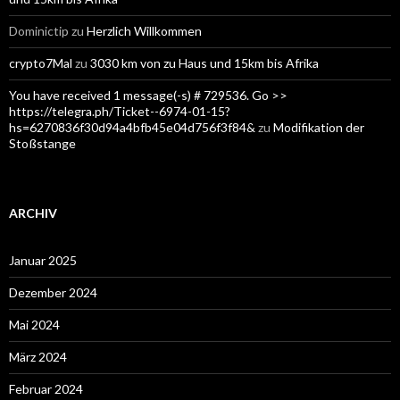
Dominictip
zu
Herzlich Willkommen
crypto7Mal
zu
3030 km von zu Haus und 15km bis Afrika
You have received 1 message(-s) # 729536. Go >>
https://telegra.ph/Ticket--6974-01-15?
hs=6270836f30d94a4bfb45e04d756f3f84&
zu
Modifikation der
Stoßstange
ARCHIV
Januar 2025
Dezember 2024
Mai 2024
März 2024
Februar 2024