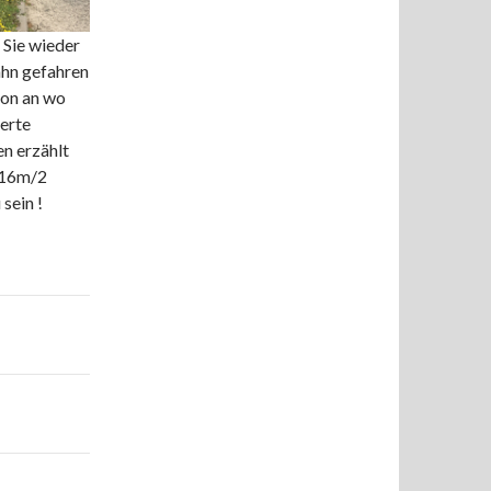
 Sie wieder
ahn gefahren
hon an wo
herte
n erzählt
m 16m/2
sein !