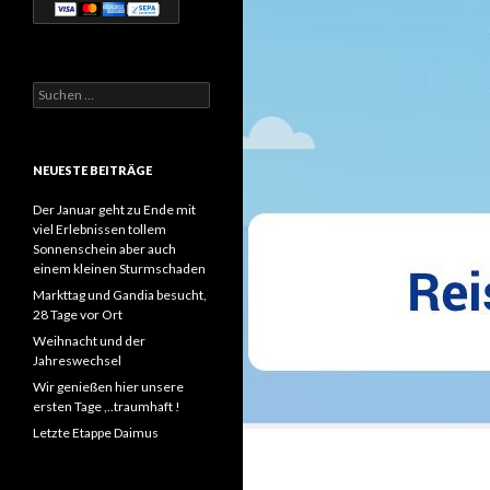
Suchen
nach:
NEUESTE BEITRÄGE
Der Januar geht zu Ende mit
viel Erlebnissen tollem
Sonnenschein aber auch
einem kleinen Sturmschaden
Markttag und Gandia besucht,
28 Tage vor Ort
Weihnacht und der
Jahreswechsel
Wir genießen hier unsere
ersten Tage ,..traumhaft !
Letzte Etappe Daimus