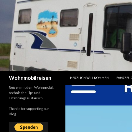
SPRINGE ZUM INHALT
Suchen
Wohnmobilreisen
HERZLICH WILLKOMMEN
FAHRZEU
Reisen mit dem Wohnmobil ,
technische Tips und
Erfahrungsaustausch
Thanks for supporting our
Blog