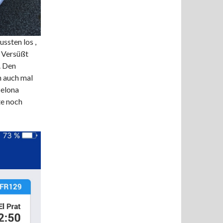
ssten los ,
. Versüßt
. Den
n auch mal
celona
te noch