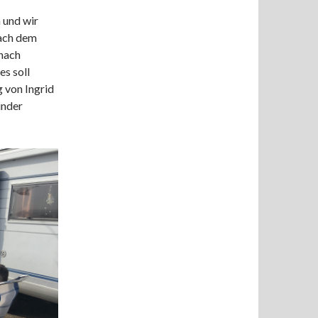
 und wir
nach dem
 nach
s soll
 von Ingrid
inder