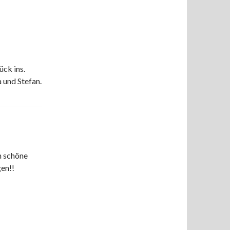
ück ins.
 und Stefan.
h schöne
en!!