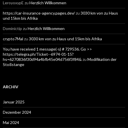
LeroyoxypE
zu
Herzlich Willkommen
https://car-insurance-agency.pages.dev/
zu
3030 km von zu Haus
und 15km bis Afrika
Dominictip
zu
Herzlich Willkommen
crypto7Mal
zu
3030 km von zu Haus und 15km bis Afrika
You have received 1 message(-s) # 729536. Go >>
https://telegra.ph/Ticket--6974-01-15?
hs=6270836f30d94a4bfb45e04d756f3f84&
zu
Modifikation der
Stoßstange
ARCHIV
Januar 2025
Dezember 2024
Mai 2024