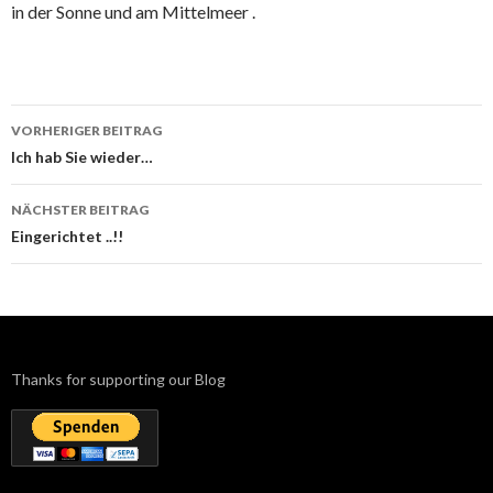
in der Sonne und am Mittelmeer .
Beitrags-
VORHERIGER BEITRAG
Navigation
Ich hab Sie wieder…
NÄCHSTER BEITRAG
Eingerichtet ..!!
Thanks for supporting our Blog