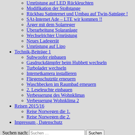
Umrüstung auf LED Rückleuchten
Modifikation der Stoßstange
Rückbau Satinternet und Umbau auf Twin-Satnlage !
SAt-Internet Ade – LTE wir kommen !!
Ärger mit dem Solarreger
Überarbeitung Solaranlage
Wechselrichter Umrüstung
Neues Ladegerät
Umrüstung auf Lipo
Technik-Beiträge 1
Subwoofer einbauen
Gasdruckdämpfer beim Hubbett wechseln
Turbolader wechseln
Internetkamera installieren
Fliegenschutztür erneuern
Waschbecken im Raumbad erneuern
2. Leseleuchte einbauen
Verbesserung des Wohnklimas
Verbesserung Wohnklima 2
Reisen 2015/16
Reise Norwegen die 1.
Reise Norwegen die 2.
Impressum , Datenschutz
Suchen nach: