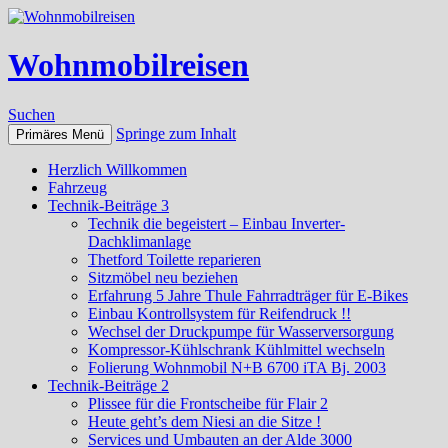
Wohnmobilreisen
Suchen
Springe zum Inhalt
Primäres Menü
Herzlich Willkommen
Fahrzeug
Technik-Beiträge 3
Technik die begeistert – Einbau Inverter-
Dachklimanlage
Thetford Toilette reparieren
Sitzmöbel neu beziehen
Erfahrung 5 Jahre Thule Fahrradträger für E-Bikes
Einbau Kontrollsystem für Reifendruck !!
Wechsel der Druckpumpe für Wasserversorgung
Kompressor-Kühlschrank Kühlmittel wechseln
Folierung Wohnmobil N+B 6700 iTA Bj. 2003
Technik-Beiträge 2
Plissee für die Frontscheibe für Flair 2
Heute geht’s dem Niesi an die Sitze !
Services und Umbauten an der Alde 3000