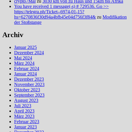
crypto7Mal
zu
3030 km von zu Haus und 15km bis Afrika
You have received 1 message(-s) # 729536. Go >>
https://telegra.ph/Ticket--6974-01-15?
hs=6270836f30d94a4bfb45e04d756f3f84&
zu
Modifikation
der Stoßstange
Archiv
Januar 2025
Dezember 2024
Mai 2024
März 2024
Februar 2024
Januar 2024
Dezember 2023
November 2023
Oktober 2023
September 2023
August 2023
Juli 2023
April 2023
März 2023
Februar 2023
Januar 2023